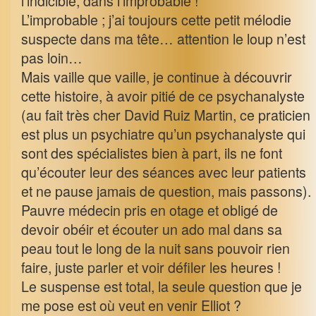
l’indicible, dans l’improbable !
L’improbable ; j’ai toujours cette petit mélodie
suspecte dans ma tête… attention le loup n’est
pas loin…
Mais vaille que vaille, je continue à découvrir
cette histoire, à avoir pitié de ce psychanalyste
(au fait très cher David Ruiz Martin, ce praticien
est plus un psychiatre qu’un psychanalyste qui
sont des spécialistes bien à part, ils ne font
qu’écouter leur des séances avec leur patients
et ne pause jamais de question, mais passons).
Pauvre médecin pris en otage et obligé de
devoir obéir et écouter un ado mal dans sa
peau tout le long de la nuit sans pouvoir rien
faire, juste parler et voir défiler les heures !
Le suspense est total, la seule question que je
me pose est où veut en venir Elliot ?