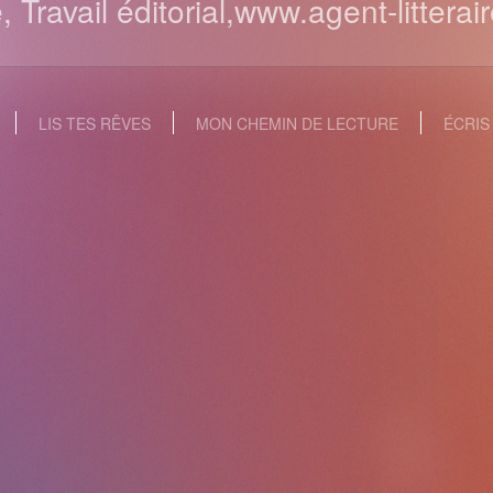
e, Travail éditorial,www.agent-littera
LIS TES RÊVES
MON CHEMIN DE LECTURE
ÉCRIS