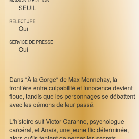
MAISON D'ÉDITION
SEUIL
RELECTURE
Oui
SERVICE DE PRESSE
Oui
Dans "À la Gorge" de Max Monnehay, la
frontière entre culpabilité et innocence devient
floue, tandis que les personnages se débattent
avec les démons de leur passé.
L'histoire suit Victor Caranne, psychologue
carcéral, et Anaïs, une jeune flic déterminée,
alors qu'ils tentent de percer les secrets