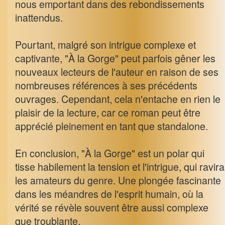
nous emportant dans des rebondissements
inattendus.
Pourtant, malgré son intrigue complexe et
captivante, "À la Gorge" peut parfois gêner les
nouveaux lecteurs de l'auteur en raison de ses
nombreuses références à ses précédents
ouvrages. Cependant, cela n'entache en rien le
plaisir de la lecture, car ce roman peut être
apprécié pleinement en tant que standalone.
En conclusion, "À la Gorge" est un polar qui
tisse habilement la tension et l'intrigue, qui ravira
les amateurs du genre. Une plongée fascinante
dans les méandres de l'esprit humain, où la
vérité se révèle souvent être aussi complexe
que troublante.